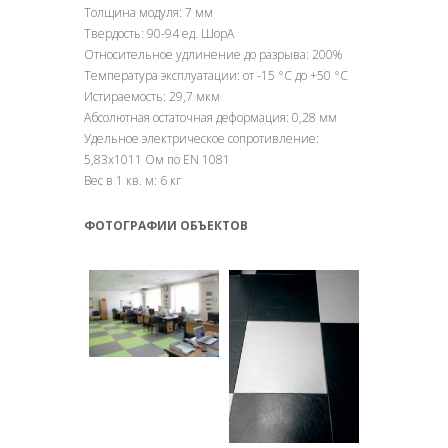
Толщина модуля: 7 мм
Твердость: 90-94 ед. ШорА
Относительное удлинение до разрыва: 200%
Температура эксплуатации: от -15 °С до +50 °С
Истираемость: 29,7 мкм
Абсолютная остаточная деформация: 0,28 мм
Удельное электрическое сопротивление:
5,83х1011 Ом по EN 1081
Вес в 1 кв. м: 6 кг
ФОТОГРАФИИ ОБЪЕКТОВ