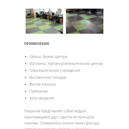
ПРИМЕНЕНИЕ
Офисы, бизнес-центры
Магазины, торгово-развлекательные центры
Образовательные учреждения
Выставочные площади
Жилые комнаты
Приемные
Залы ожидания
Покрытие представляет собой модули,
скрепляющиеся друг с другом по принципу
«пазлов». Поверхность плитки имеет фактуру,