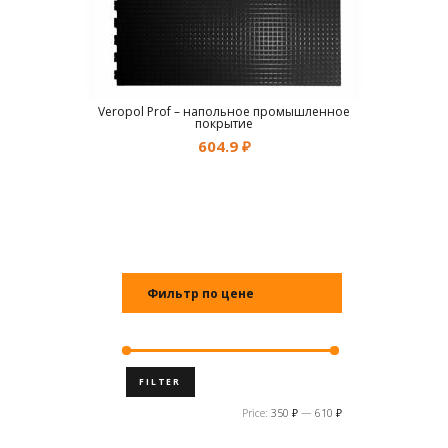
Veropol Prof – напольное промышленное
покрытие
604.9
₽
Фильтр по цене
FILTER
Price:
350 ₽
—
610 ₽