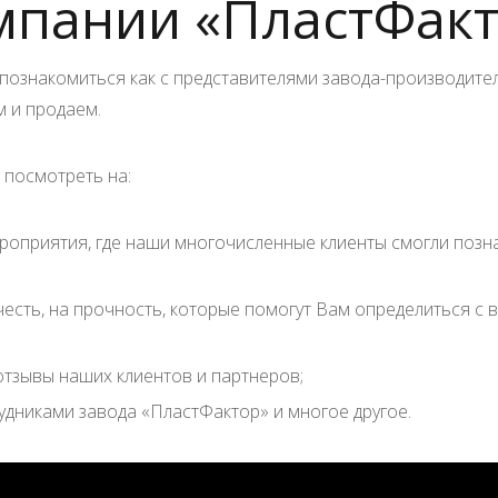
мпании «ПластФак
познакомиться как с представителями завода-производител
 и продаем.
 посмотреть на:
роприятия, где наши многочисленные клиенты смогли поз
честь, на прочность, которые помогут Вам определиться с
тзывы наших клиентов и партнеров;
удниками завода «ПластФактор» и многое другое.