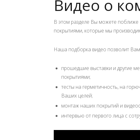
Видео о ко
В этом разделе Вы можете поближе 
покрытиями, которые мы производим
Наша подборка видео позволит Вам
прошедшие выставки и другие ме
покрытиями;
тесты на герметичность, на горю
Ваших целей;
монтаж наших покрытий и видеоо
интервью от первого лица с сотр