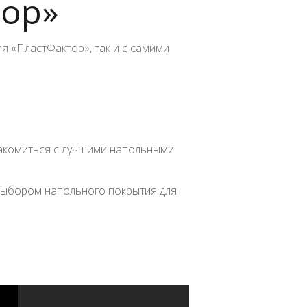
тор»
я «ПластФактор», так и с самими
накомиться с лучшими напольными
 выбором напольного покрытия для