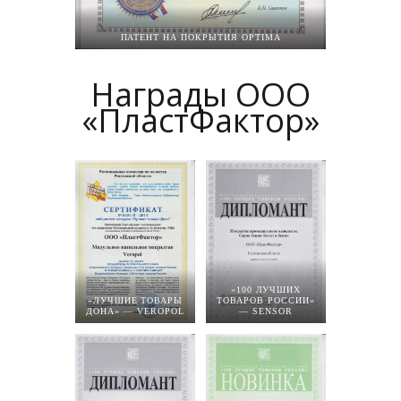
ПАТЕНТ НА ПОКРЫТИЯ OPTIMA
Награды ООО
«ПластФактор»
«100 ЛУЧШИХ
«ЛУЧШИЕ ТОВАРЫ
ТОВАРОВ РОССИИ»
ДОНА» — VEROPOL
— SENSOR