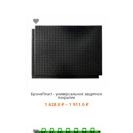
БронеПласт – универсальное защитное
покрытие
1 628.0
₽
–
1 911.0
₽