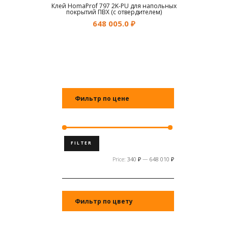
Клей HomaProf 797 2K-PU для напольных
покрытий ПВХ (с отвердителем)
648 005.0
₽
Фильтр по цене
FILTER
Price:
340 ₽
—
648 010 ₽
Фильтр по цвету