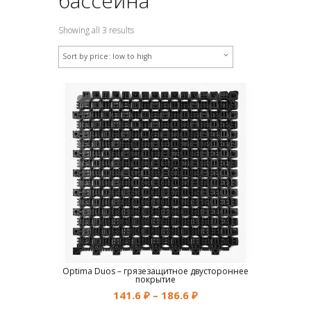
бассейна
Showing all 3 results
Optima Duos – грязезащитное двустороннее
покрытие
141.6
₽
–
186.6
₽